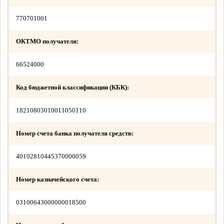
770701001
ОКТМО получателя:
66524000
Код бюджетной классификации (КБК):
18210803010011050110
Номер счета банка получателя средств:
40102810445370000059
Номер казначейского счета:
03100643000000018500